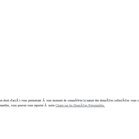
oit d'accÃ¨s vous permettant Ã tout moment de connaÃ®tre la nature des donnÃ©es collectÃ©es vous concern
nnelles, vous pouvez vous reporter Ã notre
Charte sur les DonnÃ©es Personnelles.