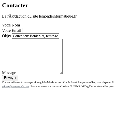
Contacter
La rÃ©daction du site lemondeinformatique.fr
Votre Nom
Votre Email
Objet
Message
ConformÃ©ment Ã notre politique gÃ©nÃ©rale en matiÃ¨re de donnÃ©es personnelles, vous disposez d'un dr
privacy@it-news-info.com
. Pour tout savoir sur la maniÃ¨re dont IT NEWS INFO gÃ¨re les donnÃ©es perso