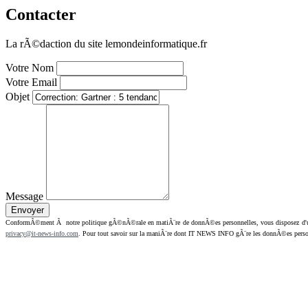
Contacter
La rÃ©daction du site lemondeinformatique.fr
Votre Nom
Votre Email
Objet
Message
ConformÃ©ment Ã notre politique gÃ©nÃ©rale en matiÃ¨re de donnÃ©es personnelles, vous disposez d'un dr
privacy@it-news-info.com
. Pour tout savoir sur la maniÃ¨re dont IT NEWS INFO gÃ¨re les donnÃ©es perso