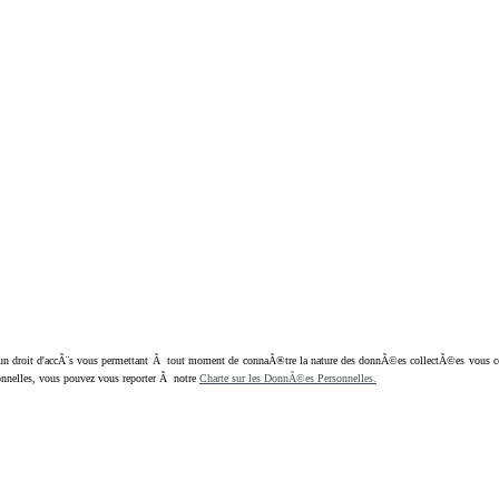
oit d'accÃ¨s vous permettant Ã tout moment de connaÃ®tre la nature des donnÃ©es collectÃ©es vous concern
nnelles, vous pouvez vous reporter Ã notre
Charte sur les DonnÃ©es Personnelles.