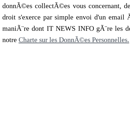
donnÃ©es collectÃ©es vous concernant, de 
droit s'exerce par simple envoi d'un emai
maniÃ¨re dont IT NEWS INFO gÃ¨re les do
notre
Charte sur les DonnÃ©es Personnelles.