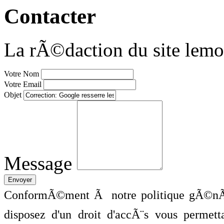
Contacter
La rÃ©daction du site lemo
Votre Nom
Votre Email
Objet
Message
ConformÃ©ment Ã notre politique gÃ©nÃ©
disposez d'un droit d'accÃ¨s vous perme