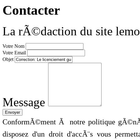
Contacter
La rÃ©daction du site lemo
Votre Nom
Votre Email
Objet
Message
ConformÃ©ment Ã notre politique gÃ©nÃ©
disposez d'un droit d'accÃ¨s vous perme