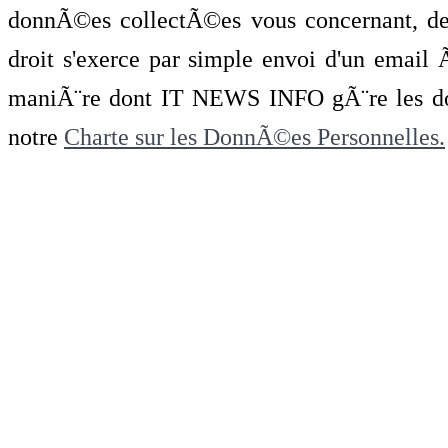
donnÃ©es collectÃ©es vous concernant, de 
droit s'exerce par simple envoi d'un emai
maniÃ¨re dont IT NEWS INFO gÃ¨re les do
notre
Charte sur les DonnÃ©es Personnelles.