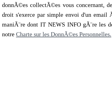
donnÃ©es collectÃ©es vous concernant, de 
droit s'exerce par simple envoi d'un emai
maniÃ¨re dont IT NEWS INFO gÃ¨re les do
notre
Charte sur les DonnÃ©es Personnelles.