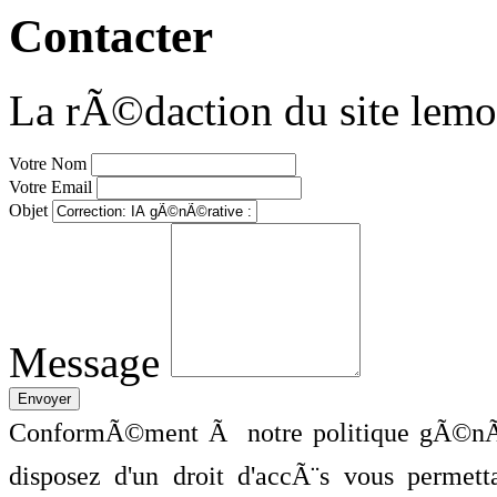
Contacter
La rÃ©daction du site lemo
Votre Nom
Votre Email
Objet
Message
ConformÃ©ment Ã notre politique gÃ©nÃ©
disposez d'un droit d'accÃ¨s vous perme