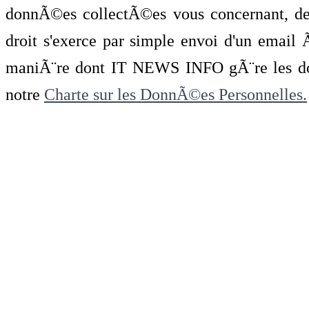
donnÃ©es collectÃ©es vous concernant, de 
droit s'exerce par simple envoi d'un emai
maniÃ¨re dont IT NEWS INFO gÃ¨re les do
notre
Charte sur les DonnÃ©es Personnelles.