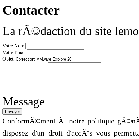
Contacter
La rÃ©daction du site lemo
Votre Nom
Votre Email
Objet
Message
ConformÃ©ment Ã notre politique gÃ©nÃ©
disposez d'un droit d'accÃ¨s vous perme