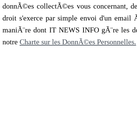
donnÃ©es collectÃ©es vous concernant, de 
droit s'exerce par simple envoi d'un emai
maniÃ¨re dont IT NEWS INFO gÃ¨re les do
notre
Charte sur les DonnÃ©es Personnelles.