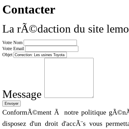
Contacter
La rÃ©daction du site lemo
Votre Nom
Votre Email
Objet
Message
ConformÃ©ment Ã notre politique gÃ©nÃ©
disposez d'un droit d'accÃ¨s vous perme