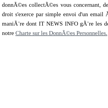
donnÃ©es collectÃ©es vous concernant, de 
droit s'exerce par simple envoi d'un emai
maniÃ¨re dont IT NEWS INFO gÃ¨re les do
notre
Charte sur les DonnÃ©es Personnelles.