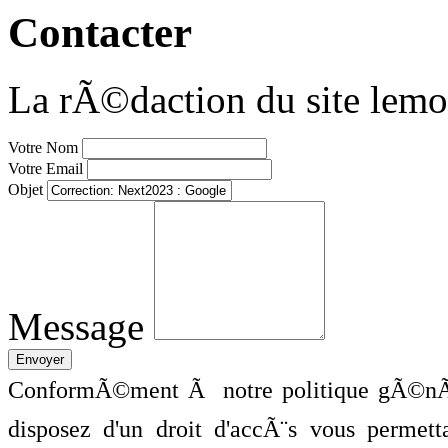
Contacter
La rÃ©daction du site lemo
Votre Nom
Votre Email
Objet
Message
ConformÃ©ment Ã notre politique gÃ©nÃ©
disposez d'un droit d'accÃ¨s vous perme