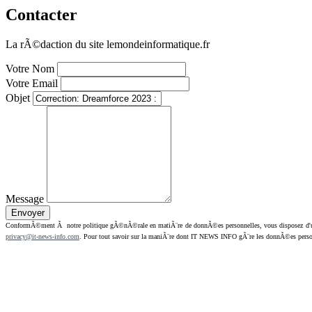
Contacter
La rÃ©daction du site lemondeinformatique.fr
Votre Nom
Votre Email
Objet
Message
ConformÃ©ment Ã notre politique gÃ©nÃ©rale en matiÃ¨re de donnÃ©es personnelles, vous disposez d'un dr
privacy@it-news-info.com
. Pour tout savoir sur la maniÃ¨re dont IT NEWS INFO gÃ¨re les donnÃ©es perso