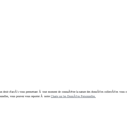
oit d'accÃ¨s vous permettant Ã tout moment de connaÃ®tre la nature des donnÃ©es collectÃ©es vous concern
nnelles, vous pouvez vous reporter Ã notre
Charte sur les DonnÃ©es Personnelles.