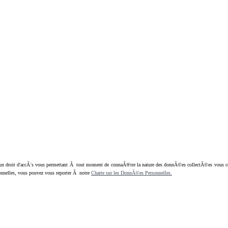
oit d'accÃ¨s vous permettant Ã tout moment de connaÃ®tre la nature des donnÃ©es collectÃ©es vous concern
nnelles, vous pouvez vous reporter Ã notre
Charte sur les DonnÃ©es Personnelles.