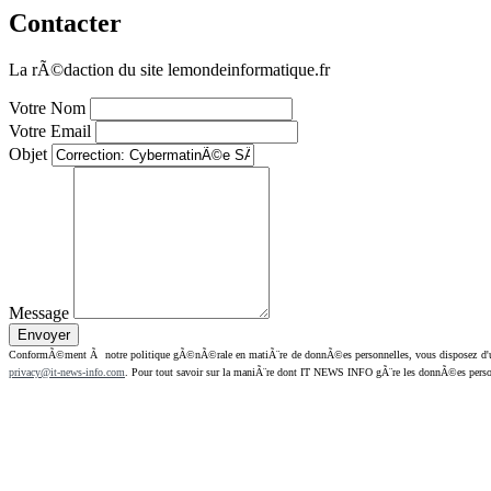
Contacter
La rÃ©daction du site lemondeinformatique.fr
Votre Nom
Votre Email
Objet
Message
ConformÃ©ment Ã notre politique gÃ©nÃ©rale en matiÃ¨re de donnÃ©es personnelles, vous disposez d'un dr
privacy@it-news-info.com
. Pour tout savoir sur la maniÃ¨re dont IT NEWS INFO gÃ¨re les donnÃ©es perso