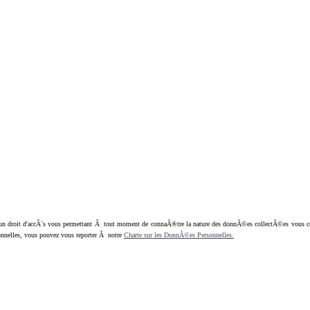
oit d'accÃ¨s vous permettant Ã tout moment de connaÃ®tre la nature des donnÃ©es collectÃ©es vous concern
nnelles, vous pouvez vous reporter Ã notre
Charte sur les DonnÃ©es Personnelles.