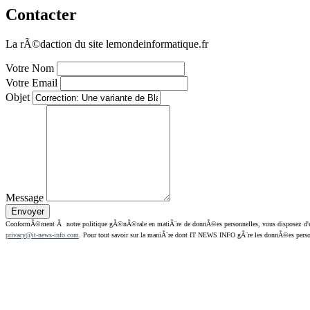
Contacter
La rÃ©daction du site lemondeinformatique.fr
Votre Nom
Votre Email
Objet
Message
ConformÃ©ment Ã notre politique gÃ©nÃ©rale en matiÃ¨re de donnÃ©es personnelles, vous disposez d'un dr
privacy@it-news-info.com
. Pour tout savoir sur la maniÃ¨re dont IT NEWS INFO gÃ¨re les donnÃ©es perso