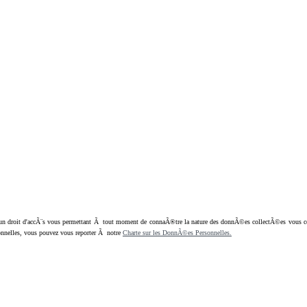
oit d'accÃ¨s vous permettant Ã tout moment de connaÃ®tre la nature des donnÃ©es collectÃ©es vous concern
nnelles, vous pouvez vous reporter Ã notre
Charte sur les DonnÃ©es Personnelles.