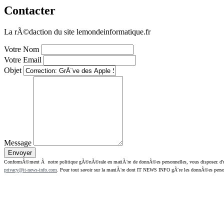
Contacter
La rÃ©daction du site lemondeinformatique.fr
Votre Nom
Votre Email
Objet
Message
ConformÃ©ment Ã notre politique gÃ©nÃ©rale en matiÃ¨re de donnÃ©es personnelles, vous disposez d'un dr
privacy@it-news-info.com
. Pour tout savoir sur la maniÃ¨re dont IT NEWS INFO gÃ¨re les donnÃ©es perso