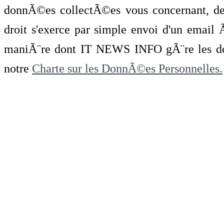
donnÃ©es collectÃ©es vous concernant, de 
droit s'exerce par simple envoi d'un emai
maniÃ¨re dont IT NEWS INFO gÃ¨re les do
notre
Charte sur les DonnÃ©es Personnelles.