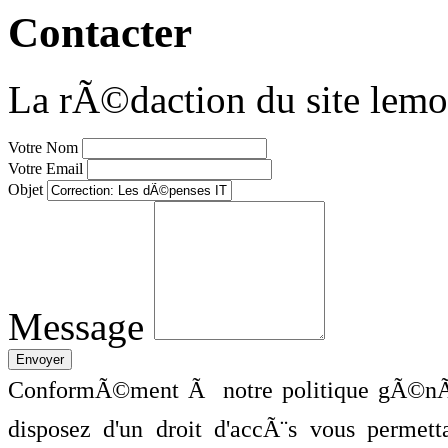
Contacter
La rÃ©daction du site lemo
Votre Nom
Votre Email
Objet
Message
ConformÃ©ment Ã notre politique gÃ©nÃ©
disposez d'un droit d'accÃ¨s vous perme