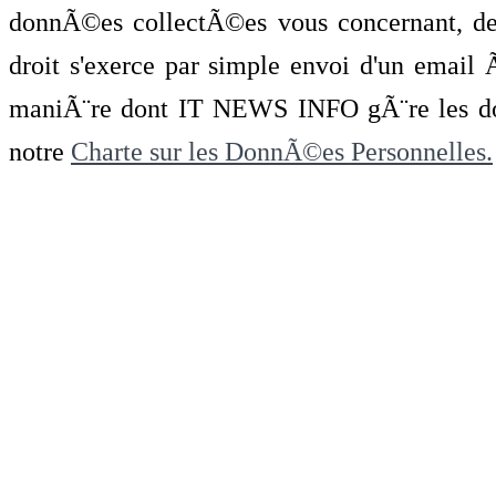
donnÃ©es collectÃ©es vous concernant, de 
droit s'exerce par simple envoi d'un emai
maniÃ¨re dont IT NEWS INFO gÃ¨re les do
notre
Charte sur les DonnÃ©es Personnelles.