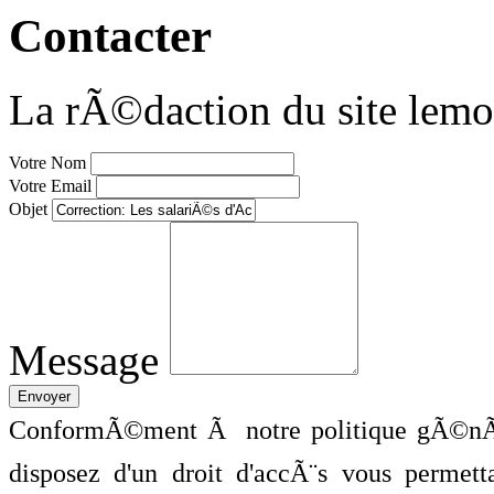
Contacter
La rÃ©daction du site lemo
Votre Nom
Votre Email
Objet
Message
ConformÃ©ment Ã notre politique gÃ©nÃ©
disposez d'un droit d'accÃ¨s vous perme