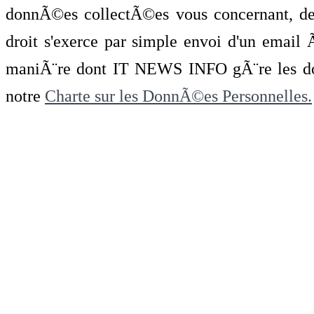
donnÃ©es collectÃ©es vous concernant, de 
droit s'exerce par simple envoi d'un emai
maniÃ¨re dont IT NEWS INFO gÃ¨re les do
notre
Charte sur les DonnÃ©es Personnelles.