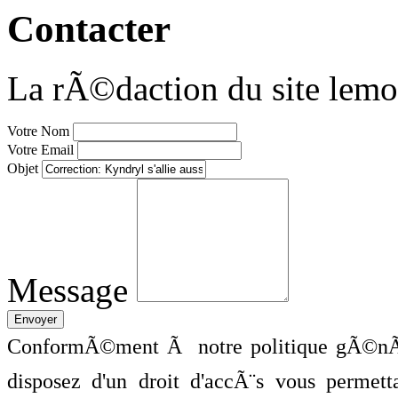
Contacter
La rÃ©daction du site lemo
Votre Nom
Votre Email
Objet
Message
ConformÃ©ment Ã notre politique gÃ©nÃ©
disposez d'un droit d'accÃ¨s vous perme