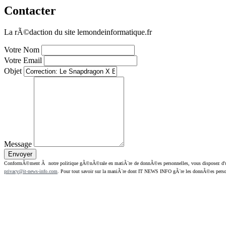
Contacter
La rÃ©daction du site lemondeinformatique.fr
Votre Nom
Votre Email
Objet
Message
ConformÃ©ment Ã notre politique gÃ©nÃ©rale en matiÃ¨re de donnÃ©es personnelles, vous disposez d'un dr
privacy@it-news-info.com
. Pour tout savoir sur la maniÃ¨re dont IT NEWS INFO gÃ¨re les donnÃ©es perso