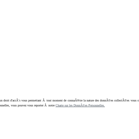
oit d'accÃ¨s vous permettant Ã tout moment de connaÃ®tre la nature des donnÃ©es collectÃ©es vous concern
nnelles, vous pouvez vous reporter Ã notre
Charte sur les DonnÃ©es Personnelles.