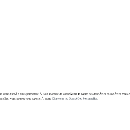
oit d'accÃ¨s vous permettant Ã tout moment de connaÃ®tre la nature des donnÃ©es collectÃ©es vous concern
nnelles, vous pouvez vous reporter Ã notre
Charte sur les DonnÃ©es Personnelles.