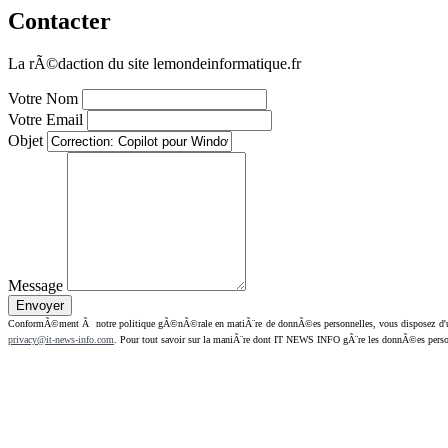
Contacter
La rÃ©daction du site lemondeinformatique.fr
Votre Nom
Votre Email
Objet
Message
ConformÃ©ment Ã notre politique gÃ©nÃ©rale en matiÃ¨re de donnÃ©es personnelles, vous disposez d'un dr
privacy@it-news-info.com
. Pour tout savoir sur la maniÃ¨re dont IT NEWS INFO gÃ¨re les donnÃ©es perso