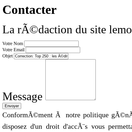
Contacter
La rÃ©daction du site lemo
Votre Nom
Votre Email
Objet
Message
ConformÃ©ment Ã notre politique gÃ©nÃ©
disposez d'un droit d'accÃ¨s vous perme