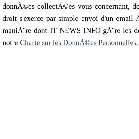
donnÃ©es collectÃ©es vous concernant, de 
droit s'exerce par simple envoi d'un emai
maniÃ¨re dont IT NEWS INFO gÃ¨re les do
notre
Charte sur les DonnÃ©es Personnelles.