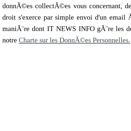
donnÃ©es collectÃ©es vous concernant, de 
droit s'exerce par simple envoi d'un emai
maniÃ¨re dont IT NEWS INFO gÃ¨re les do
notre
Charte sur les DonnÃ©es Personnelles.