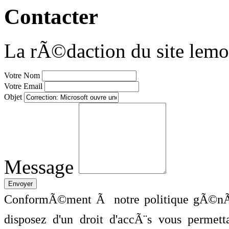
Contacter
La rÃ©daction du site lemo
Votre Nom
Votre Email
Objet
Message
ConformÃ©ment Ã notre politique gÃ©nÃ©
disposez d'un droit d'accÃ¨s vous perme