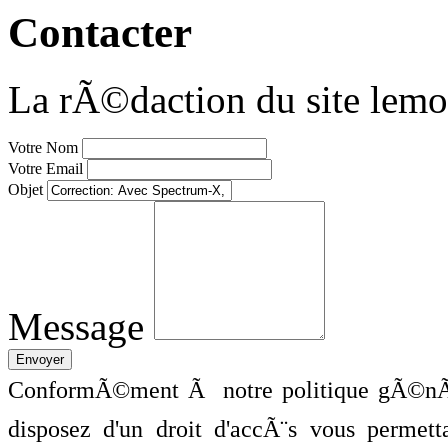
Contacter
La rÃ©daction du site lemo
Votre Nom
Votre Email
Objet
Message
ConformÃ©ment Ã notre politique gÃ©nÃ©
disposez d'un droit d'accÃ¨s vous perme