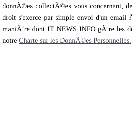
donnÃ©es collectÃ©es vous concernant, de 
droit s'exerce par simple envoi d'un emai
maniÃ¨re dont IT NEWS INFO gÃ¨re les do
notre
Charte sur les DonnÃ©es Personnelles.