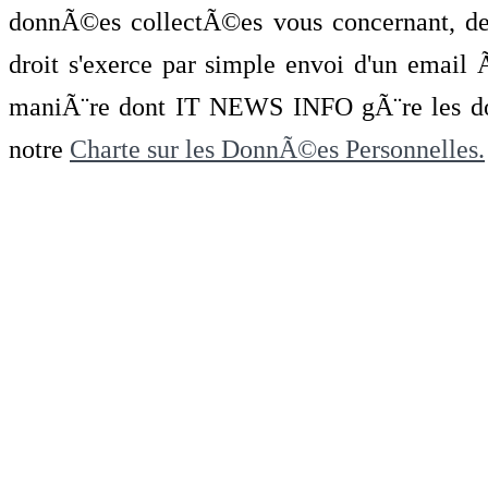
donnÃ©es collectÃ©es vous concernant, de 
droit s'exerce par simple envoi d'un emai
maniÃ¨re dont IT NEWS INFO gÃ¨re les do
notre
Charte sur les DonnÃ©es Personnelles.