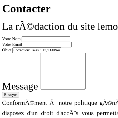
Contacter
La rÃ©daction du site lemo
Votre Nom
Votre Email
Objet
Message
ConformÃ©ment Ã notre politique gÃ©nÃ©
disposez d'un droit d'accÃ¨s vous perme