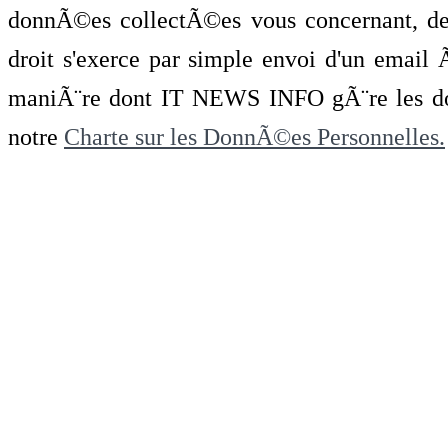
donnÃ©es collectÃ©es vous concernant, de 
droit s'exerce par simple envoi d'un emai
maniÃ¨re dont IT NEWS INFO gÃ¨re les do
notre
Charte sur les DonnÃ©es Personnelles.