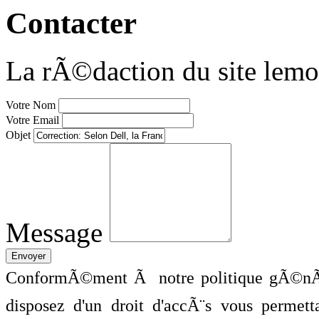
Contacter
La rÃ©daction du site lemo
Votre Nom
Votre Email
Objet
Message
ConformÃ©ment Ã notre politique gÃ©nÃ©
disposez d'un droit d'accÃ¨s vous perme