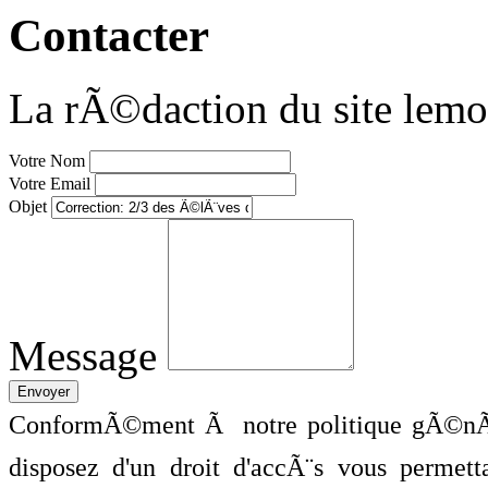
Contacter
La rÃ©daction du site lemo
Votre Nom
Votre Email
Objet
Message
ConformÃ©ment Ã notre politique gÃ©nÃ©
disposez d'un droit d'accÃ¨s vous perme