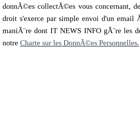
donnÃ©es collectÃ©es vous concernant, de 
droit s'exerce par simple envoi d'un emai
maniÃ¨re dont IT NEWS INFO gÃ¨re les do
notre
Charte sur les DonnÃ©es Personnelles.