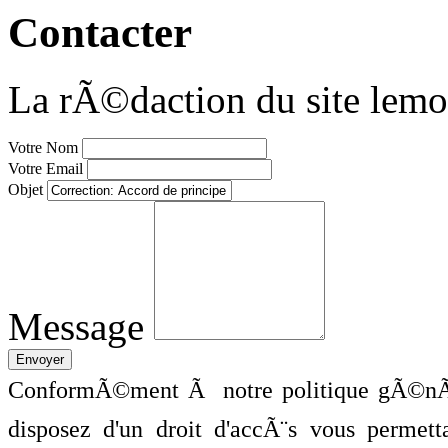
Contacter
La rÃ©daction du site lemo
Votre Nom
Votre Email
Objet
Message
ConformÃ©ment Ã notre politique gÃ©nÃ©
disposez d'un droit d'accÃ¨s vous perme