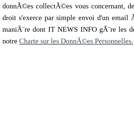
donnÃ©es collectÃ©es vous concernant, de 
droit s'exerce par simple envoi d'un emai
maniÃ¨re dont IT NEWS INFO gÃ¨re les do
notre
Charte sur les DonnÃ©es Personnelles.