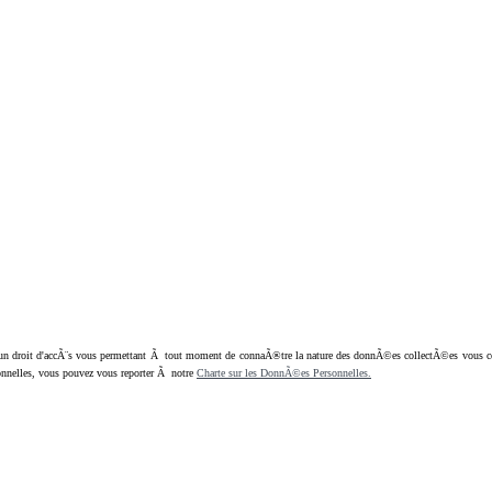
oit d'accÃ¨s vous permettant Ã tout moment de connaÃ®tre la nature des donnÃ©es collectÃ©es vous concern
nnelles, vous pouvez vous reporter Ã notre
Charte sur les DonnÃ©es Personnelles.