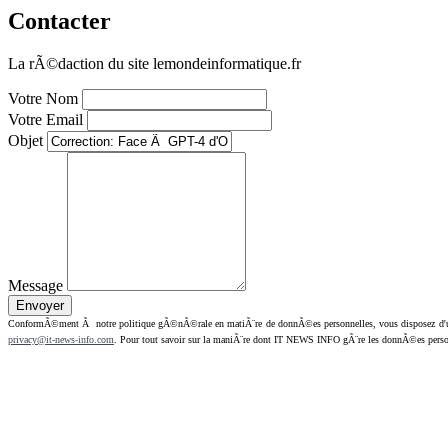
Contacter
La rÃ©daction du site lemondeinformatique.fr
Votre Nom
Votre Email
Objet
Message
ConformÃ©ment Ã notre politique gÃ©nÃ©rale en matiÃ¨re de donnÃ©es personnelles, vous disposez d'un dr
privacy@it-news-info.com
. Pour tout savoir sur la maniÃ¨re dont IT NEWS INFO gÃ¨re les donnÃ©es perso