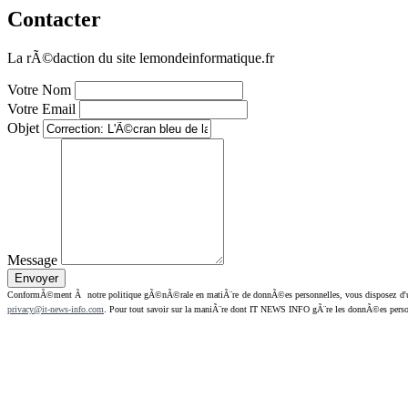
Contacter
La rÃ©daction du site lemondeinformatique.fr
Votre Nom
Votre Email
Objet
Message
ConformÃ©ment Ã notre politique gÃ©nÃ©rale en matiÃ¨re de donnÃ©es personnelles, vous disposez d'un dr
privacy@it-news-info.com
. Pour tout savoir sur la maniÃ¨re dont IT NEWS INFO gÃ¨re les donnÃ©es perso