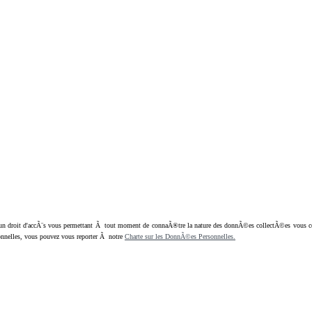
oit d'accÃ¨s vous permettant Ã tout moment de connaÃ®tre la nature des donnÃ©es collectÃ©es vous concern
nnelles, vous pouvez vous reporter Ã notre
Charte sur les DonnÃ©es Personnelles.