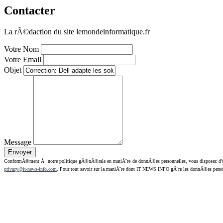
Contacter
La rÃ©daction du site lemondeinformatique.fr
Votre Nom
Votre Email
Objet
Message
ConformÃ©ment Ã notre politique gÃ©nÃ©rale en matiÃ¨re de donnÃ©es personnelles, vous disposez d'un dr
privacy@it-news-info.com
. Pour tout savoir sur la maniÃ¨re dont IT NEWS INFO gÃ¨re les donnÃ©es perso