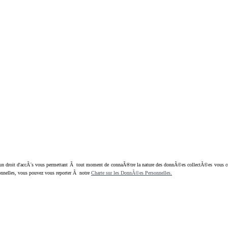
oit d'accÃ¨s vous permettant Ã tout moment de connaÃ®tre la nature des donnÃ©es collectÃ©es vous concern
nnelles, vous pouvez vous reporter Ã notre
Charte sur les DonnÃ©es Personnelles.