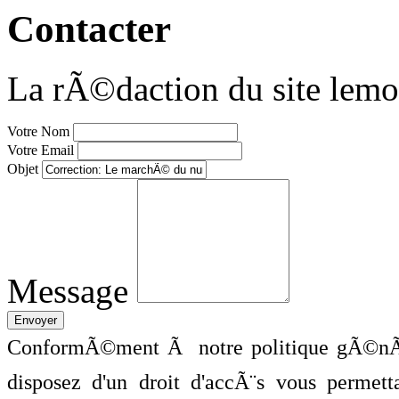
Contacter
La rÃ©daction du site lemo
Votre Nom
Votre Email
Objet
Message
ConformÃ©ment Ã notre politique gÃ©nÃ©
disposez d'un droit d'accÃ¨s vous perme