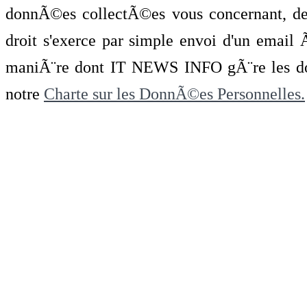
donnÃ©es collectÃ©es vous concernant, de 
droit s'exerce par simple envoi d'un emai
maniÃ¨re dont IT NEWS INFO gÃ¨re les do
notre
Charte sur les DonnÃ©es Personnelles.