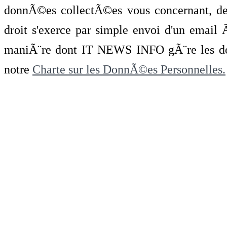
donnÃ©es collectÃ©es vous concernant, de 
droit s'exerce par simple envoi d'un emai
maniÃ¨re dont IT NEWS INFO gÃ¨re les do
notre
Charte sur les DonnÃ©es Personnelles.