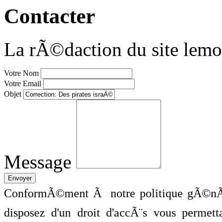
Contacter
La rÃ©daction du site lemo
Votre Nom
Votre Email
Objet
Message
ConformÃ©ment Ã notre politique gÃ©nÃ©
disposez d'un droit d'accÃ¨s vous perme