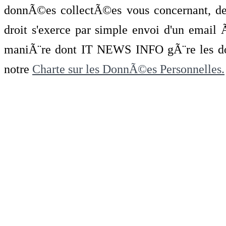
donnÃ©es collectÃ©es vous concernant, de 
droit s'exerce par simple envoi d'un emai
maniÃ¨re dont IT NEWS INFO gÃ¨re les do
notre
Charte sur les DonnÃ©es Personnelles.