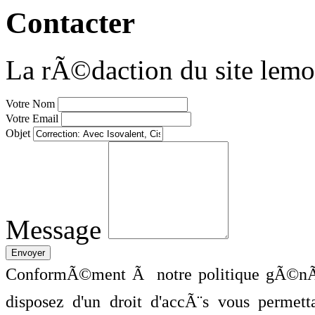
Contacter
La rÃ©daction du site lemo
Votre Nom
Votre Email
Objet
Message
ConformÃ©ment Ã notre politique gÃ©nÃ©
disposez d'un droit d'accÃ¨s vous perme