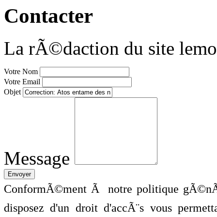
Contacter
La rÃ©daction du site lemo
Votre Nom
Votre Email
Objet
Message
ConformÃ©ment Ã notre politique gÃ©nÃ©
disposez d'un droit d'accÃ¨s vous perme