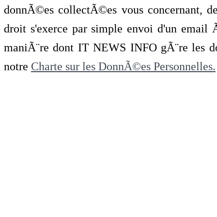
donnÃ©es collectÃ©es vous concernant, de 
droit s'exerce par simple envoi d'un emai
maniÃ¨re dont IT NEWS INFO gÃ¨re les do
notre
Charte sur les DonnÃ©es Personnelles.