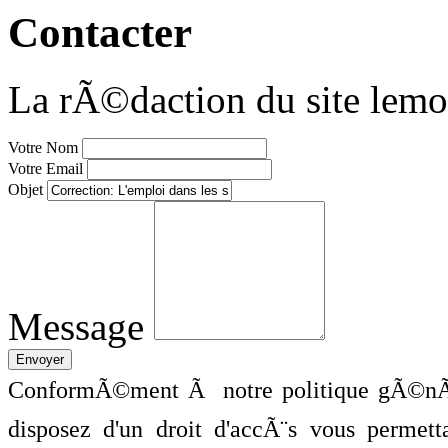
Contacter
La rÃ©daction du site lemo
Votre Nom
Votre Email
Objet
Message
ConformÃ©ment Ã notre politique gÃ©nÃ©
disposez d'un droit d'accÃ¨s vous perme