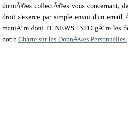
donnÃ©es collectÃ©es vous concernant, de 
droit s'exerce par simple envoi d'un emai
maniÃ¨re dont IT NEWS INFO gÃ¨re les do
notre
Charte sur les DonnÃ©es Personnelles.