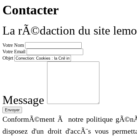
Contacter
La rÃ©daction du site lemo
Votre Nom
Votre Email
Objet
Message
ConformÃ©ment Ã notre politique gÃ©nÃ©
disposez d'un droit d'accÃ¨s vous perme