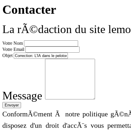
Contacter
La rÃ©daction du site lemo
Votre Nom
Votre Email
Objet
Message
ConformÃ©ment Ã notre politique gÃ©nÃ©
disposez d'un droit d'accÃ¨s vous perme