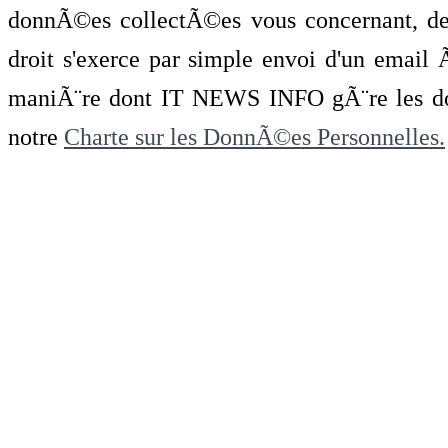
donnÃ©es collectÃ©es vous concernant, de 
droit s'exerce par simple envoi d'un emai
maniÃ¨re dont IT NEWS INFO gÃ¨re les do
notre
Charte sur les DonnÃ©es Personnelles.