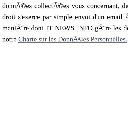
donnÃ©es collectÃ©es vous concernant, de 
droit s'exerce par simple envoi d'un emai
maniÃ¨re dont IT NEWS INFO gÃ¨re les do
notre
Charte sur les DonnÃ©es Personnelles.