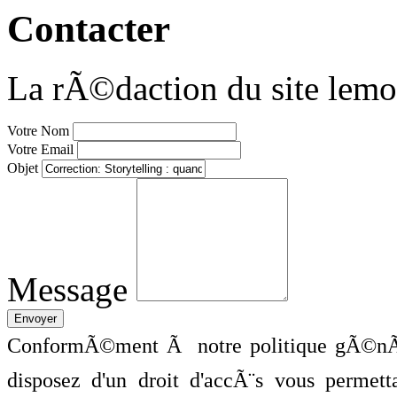
Contacter
La rÃ©daction du site lemo
Votre Nom
Votre Email
Objet
Message
ConformÃ©ment Ã notre politique gÃ©nÃ©
disposez d'un droit d'accÃ¨s vous perme