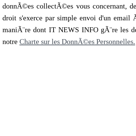
donnÃ©es collectÃ©es vous concernant, de 
droit s'exerce par simple envoi d'un emai
maniÃ¨re dont IT NEWS INFO gÃ¨re les do
notre
Charte sur les DonnÃ©es Personnelles.