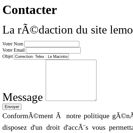
Contacter
La rÃ©daction du site lemo
Votre Nom
Votre Email
Objet
Message
ConformÃ©ment Ã notre politique gÃ©nÃ©
disposez d'un droit d'accÃ¨s vous perme