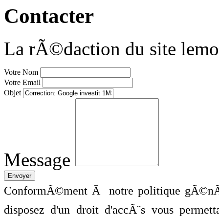
Contacter
La rÃ©daction du site lemo
Votre Nom
Votre Email
Objet
Message
ConformÃ©ment Ã notre politique gÃ©nÃ©
disposez d'un droit d'accÃ¨s vous perme