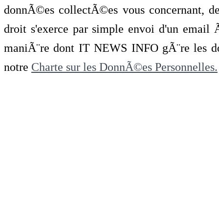
donnÃ©es collectÃ©es vous concernant, de 
droit s'exerce par simple envoi d'un emai
maniÃ¨re dont IT NEWS INFO gÃ¨re les do
notre
Charte sur les DonnÃ©es Personnelles.