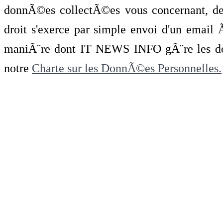
donnÃ©es collectÃ©es vous concernant, de 
droit s'exerce par simple envoi d'un emai
maniÃ¨re dont IT NEWS INFO gÃ¨re les do
notre
Charte sur les DonnÃ©es Personnelles.