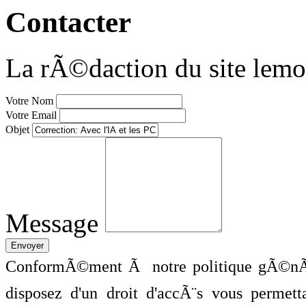
Contacter
La rÃ©daction du site lemo
Votre Nom
Votre Email
Objet
Message
ConformÃ©ment Ã notre politique gÃ©nÃ©
disposez d'un droit d'accÃ¨s vous perme