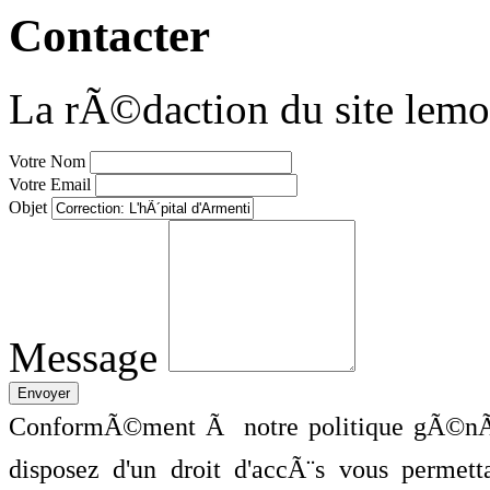
Contacter
La rÃ©daction du site lemo
Votre Nom
Votre Email
Objet
Message
ConformÃ©ment Ã notre politique gÃ©nÃ©
disposez d'un droit d'accÃ¨s vous perme