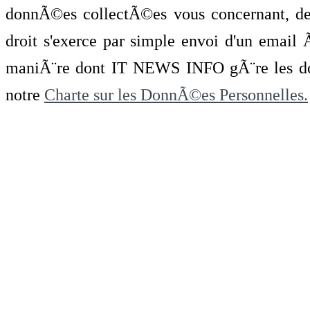
donnÃ©es collectÃ©es vous concernant, de 
droit s'exerce par simple envoi d'un emai
maniÃ¨re dont IT NEWS INFO gÃ¨re les do
notre
Charte sur les DonnÃ©es Personnelles.