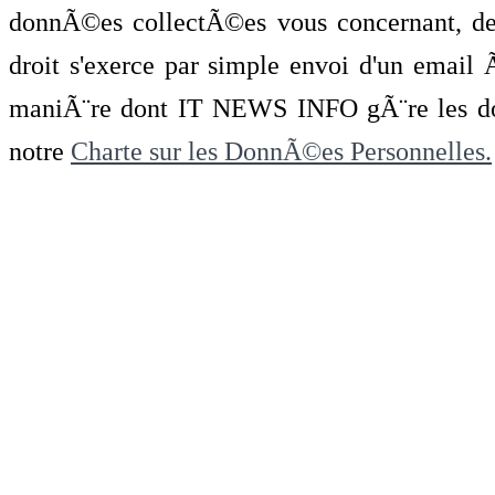
donnÃ©es collectÃ©es vous concernant, de 
droit s'exerce par simple envoi d'un emai
maniÃ¨re dont IT NEWS INFO gÃ¨re les do
notre
Charte sur les DonnÃ©es Personnelles.