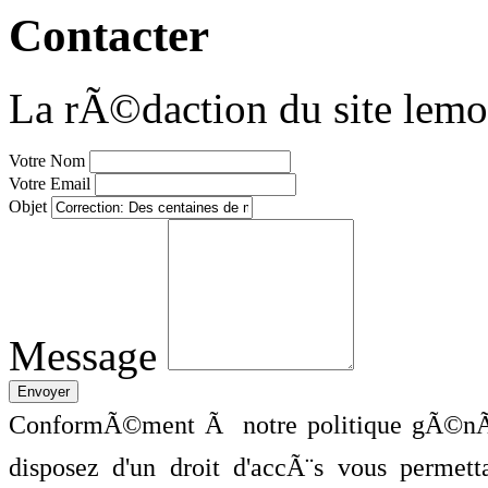
Contacter
La rÃ©daction du site lemo
Votre Nom
Votre Email
Objet
Message
ConformÃ©ment Ã notre politique gÃ©nÃ©
disposez d'un droit d'accÃ¨s vous perme