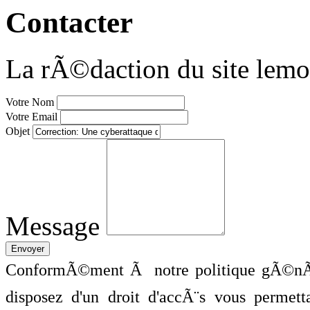
Contacter
La rÃ©daction du site lemo
Votre Nom
Votre Email
Objet
Message
ConformÃ©ment Ã notre politique gÃ©nÃ©
disposez d'un droit d'accÃ¨s vous perme