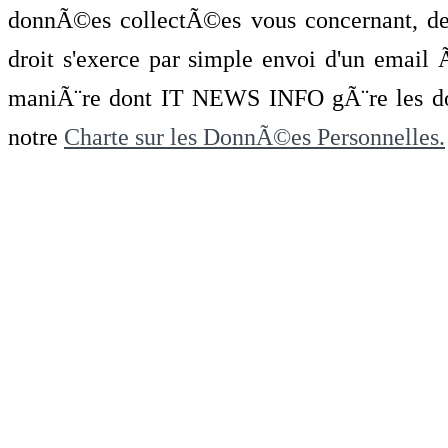
donnÃ©es collectÃ©es vous concernant, de 
droit s'exerce par simple envoi d'un emai
maniÃ¨re dont IT NEWS INFO gÃ¨re les do
notre
Charte sur les DonnÃ©es Personnelles.