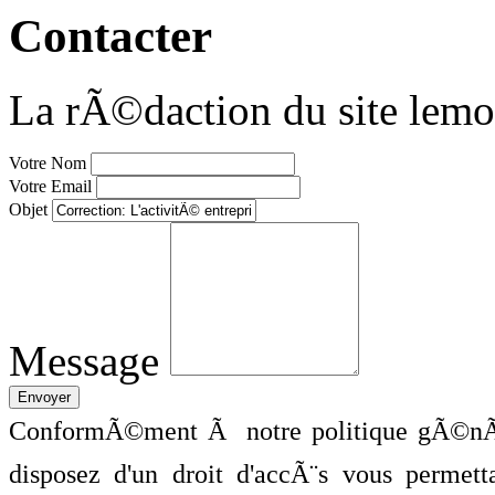
Contacter
La rÃ©daction du site lemo
Votre Nom
Votre Email
Objet
Message
ConformÃ©ment Ã notre politique gÃ©nÃ©
disposez d'un droit d'accÃ¨s vous perme