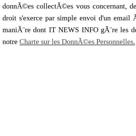
donnÃ©es collectÃ©es vous concernant, de 
droit s'exerce par simple envoi d'un emai
maniÃ¨re dont IT NEWS INFO gÃ¨re les do
notre
Charte sur les DonnÃ©es Personnelles.