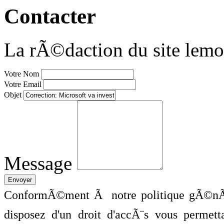
Contacter
La rÃ©daction du site lemo
Votre Nom
Votre Email
Objet
Message
ConformÃ©ment Ã notre politique gÃ©nÃ©
disposez d'un droit d'accÃ¨s vous perme