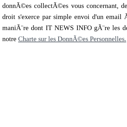
donnÃ©es collectÃ©es vous concernant, de 
droit s'exerce par simple envoi d'un emai
maniÃ¨re dont IT NEWS INFO gÃ¨re les do
notre
Charte sur les DonnÃ©es Personnelles.