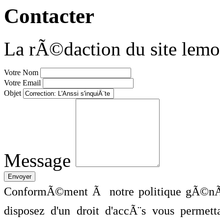
Contacter
La rÃ©daction du site lemo
Votre Nom
Votre Email
Objet
Message
ConformÃ©ment Ã notre politique gÃ©nÃ©
disposez d'un droit d'accÃ¨s vous perme