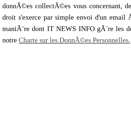
donnÃ©es collectÃ©es vous concernant, de 
droit s'exerce par simple envoi d'un emai
maniÃ¨re dont IT NEWS INFO gÃ¨re les do
notre
Charte sur les DonnÃ©es Personnelles.