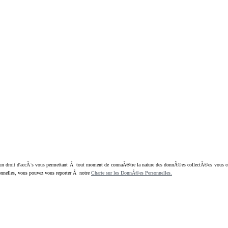
oit d'accÃ¨s vous permettant Ã tout moment de connaÃ®tre la nature des donnÃ©es collectÃ©es vous concern
nnelles, vous pouvez vous reporter Ã notre
Charte sur les DonnÃ©es Personnelles.