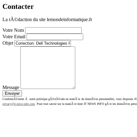
Contacter
La rÃ©daction du site lemondeinformatique.fr
Votre Nom
Votre Email
Objet
Message
ConformÃ©ment Ã notre politique gÃ©nÃ©rale en matiÃ¨re de donnÃ©es personnelles, vous disposez d'un dr
privacy@it-news-info.com
. Pour tout savoir sur la maniÃ¨re dont IT NEWS INFO gÃ¨re les donnÃ©es perso