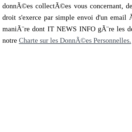
donnÃ©es collectÃ©es vous concernant, de 
droit s'exerce par simple envoi d'un emai
maniÃ¨re dont IT NEWS INFO gÃ¨re les do
notre
Charte sur les DonnÃ©es Personnelles.