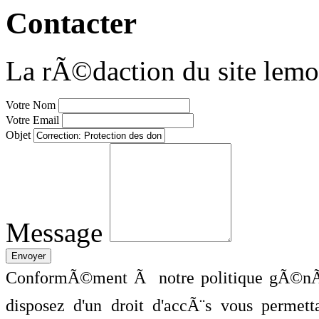
Contacter
La rÃ©daction du site lemo
Votre Nom
Votre Email
Objet
Message
ConformÃ©ment Ã notre politique gÃ©nÃ©
disposez d'un droit d'accÃ¨s vous perme