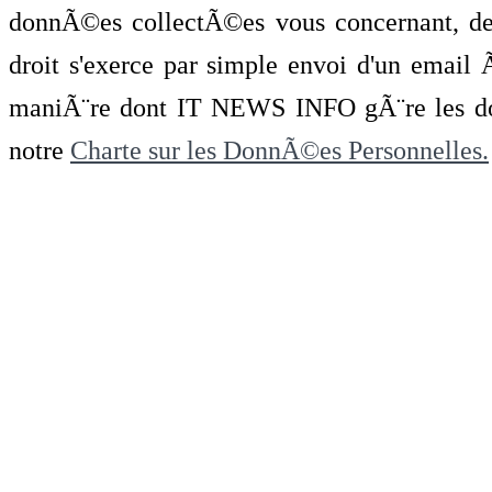
donnÃ©es collectÃ©es vous concernant, de 
droit s'exerce par simple envoi d'un emai
maniÃ¨re dont IT NEWS INFO gÃ¨re les do
notre
Charte sur les DonnÃ©es Personnelles.