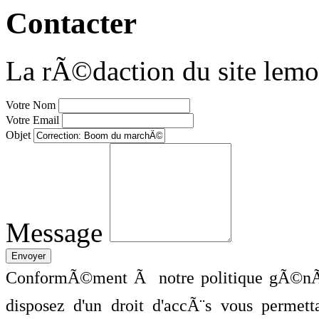
Contacter
La rÃ©daction du site lemo
Votre Nom
Votre Email
Objet
Message
ConformÃ©ment Ã notre politique gÃ©nÃ©
disposez d'un droit d'accÃ¨s vous perme