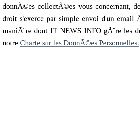
donnÃ©es collectÃ©es vous concernant, de 
droit s'exerce par simple envoi d'un emai
maniÃ¨re dont IT NEWS INFO gÃ¨re les do
notre
Charte sur les DonnÃ©es Personnelles.