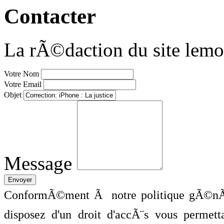
Contacter
La rÃ©daction du site lemo
Votre Nom
Votre Email
Objet
Message
ConformÃ©ment Ã notre politique gÃ©nÃ©
disposez d'un droit d'accÃ¨s vous perme