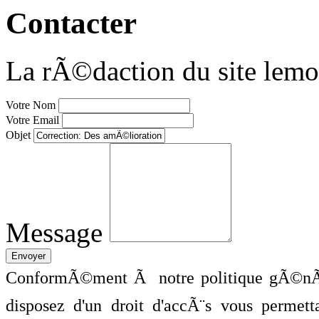
Contacter
La rÃ©daction du site lemo
Votre Nom
Votre Email
Objet
Message
ConformÃ©ment Ã notre politique gÃ©nÃ©
disposez d'un droit d'accÃ¨s vous perme