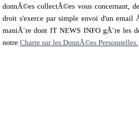
donnÃ©es collectÃ©es vous concernant, de 
droit s'exerce par simple envoi d'un emai
maniÃ¨re dont IT NEWS INFO gÃ¨re les do
notre
Charte sur les DonnÃ©es Personnelles.