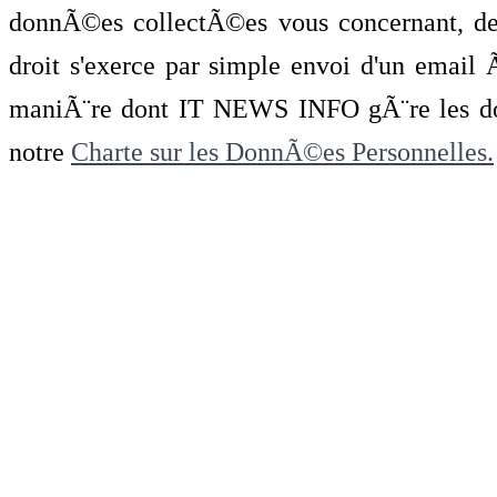
donnÃ©es collectÃ©es vous concernant, de 
droit s'exerce par simple envoi d'un emai
maniÃ¨re dont IT NEWS INFO gÃ¨re les do
notre
Charte sur les DonnÃ©es Personnelles.