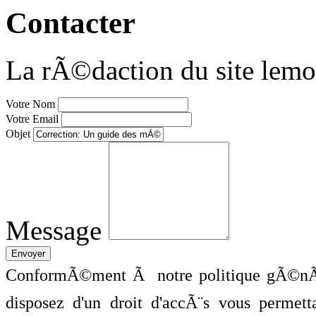
Contacter
La rÃ©daction du site lemo
Votre Nom
Votre Email
Objet
Message
ConformÃ©ment Ã notre politique gÃ©nÃ©
disposez d'un droit d'accÃ¨s vous perme